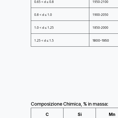
0.65 < d ≤ 0.8
1950-2100
0.8 < d ≤ 1.0
1900-2050
1.0 < d ≤ 1.25
1850-2000
1.25 < d ≤ 1.5
1800-1950
Composizione Chimica, % in massa:
C
Si
Mn