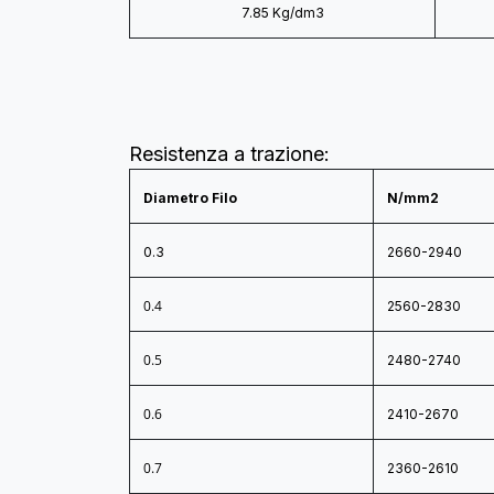
7.85 Kg/dm3
Resistenza a trazione:
Diametro Filo
N/mm2
0.3
2660-2940
0.4
2560-2830
0.5
2480-2740
0.6
2410-2670
0.7
2360-2610