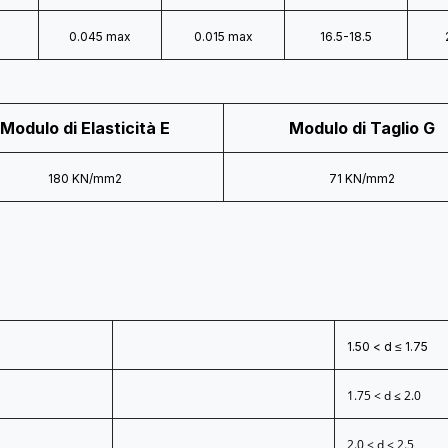
0.045 max
0.015 max
16.5-18.5
Modulo di Elasticità E
Modulo di Taglio G
180 KN/mm2
71 KN/mm2
1.50 < d ≤ 1.75
1.75 < d ≤ 2.0
2.0 < d ≤ 2.5