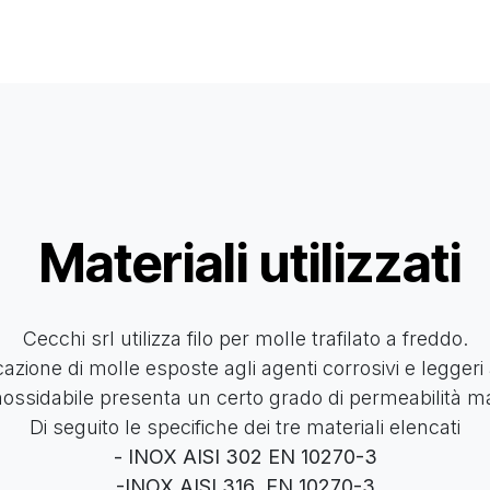
ervizi
Qualità
Contatti
Materiali utilizzati
Cecchi srl utilizza filo per molle trafilato a freddo.
bricazione di molle esposte agli agenti corrosivi e legg
inossidabile presenta un certo grado di permeabilità m
Di seguito le specifiche dei tre materiali elencati
- INOX AISI 302 EN 10270-3
-INOX AISI 316
EN 10270-3