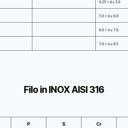
4.25 < d ≤ 5.0
5.0 < d ≤ 6.0
6.0 < d ≤ 7.0
7.0 < d ≤ 8.5
Filo in INOX AISI 316
P
S
Cr