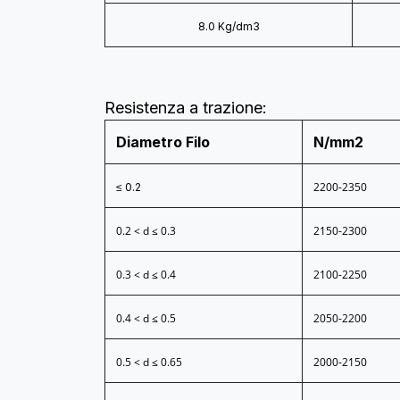
8.0 Kg/dm3
Resistenza a trazione:
Diametro Filo
N/mm2
2200-2350
≤ 0.2
0.2 < d ≤ 0.3
2150-2300
0.3 < d ≤ 0.4
2100-2250
0.4 < d ≤ 0.5
2050-2200
0.5 < d ≤ 0.65
2000-2150