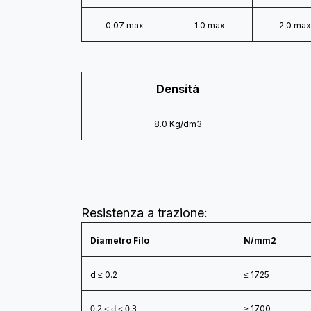
0.07 max
1.0 max
2.0 max
Densità
8.0 Kg/dm3
Resistenza a trazione:
Diametro Filo
N/mm2
d ≤ 0.2
≤ 1725
0.2 < d ≤ 0.3
≥ 1700