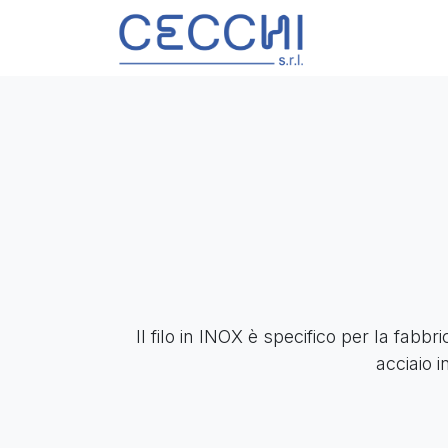
Passa al contenuto
Prodotti
S
Il filo in INOX è specifico per la fab
acciaio 