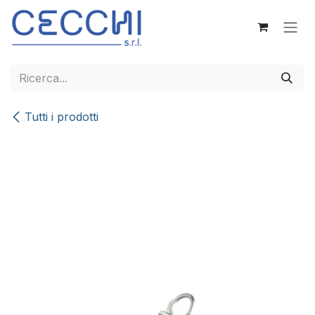
Passa al contenuto
Tutti i prodotti