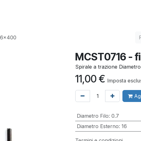
ervizi
Qualità
Contatti
 16x400
MCST0716 - fi
Spirale a trazione Diametr
11,00
€
Imposta esclu
Agg
Diametro Filo
:
0.7
Diametro Esterno
:
16
Termini e condizioni