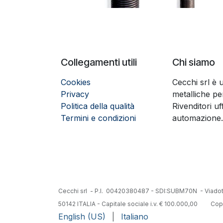
Collegamenti utili
Chi siamo
Cookies
Cecchi srl è 
Privacy
metalliche per
Politica della qualità
Rivenditori uf
Termini e condizioni
automazione.
Cecchi srl - P.I. 00420380487 - SDI:SUBM70N - Viadotto
50142 ITALIA - Capitale sociale i.v. € 100.000,00
​Cop
English (US)
|
Italiano