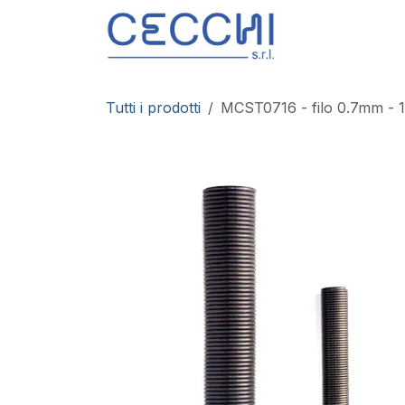
Passa al contenuto
Prodotti
S
Tutti i prodotti
MCST0716 - filo 0.7mm -