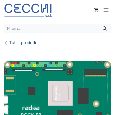
Passa al contenuto
Tutti i prodotti