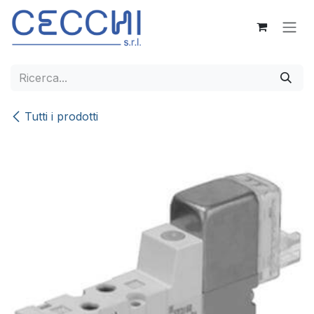
Passa al contenuto
Tutti i prodotti