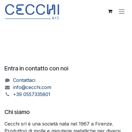
Passa al contenuto
Entra in contatto con noi
Contattaci
info@cecchi.com
+39 0557335801
Chi siamo
Cecchi srl è una società nata nel 1967 a Firenze.
Produttori di molle e minuterie metalliche per diversi