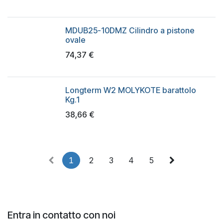
MDUB25-10DMZ Cilindro a pistone
ovale
74,37
€
Longterm W2 MOLYKOTE barattolo
Kg.1
38,66
€
1
2
3
4
5
Entra in contatto con noi